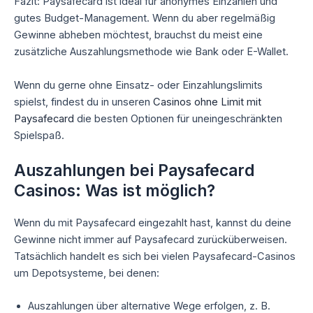
Fazit: Paysafecard ist ideal für anonymes Einzahlen und
gutes Budget-Management. Wenn du aber regelmäßig
Gewinne abheben möchtest, brauchst du meist eine
zusätzliche Auszahlungsmethode wie Bank oder E-Wallet.
Wenn du gerne ohne Einsatz- oder Einzahlungslimits
spielst, findest du in unseren
Casinos ohne Limit mit
Paysafecard
die besten Optionen für uneingeschränkten
Spielspaß.
Auszahlungen bei Paysafecard
Casinos: Was ist möglich?
Wenn du mit Paysafecard eingezahlt hast, kannst du deine
Gewinne nicht immer auf Paysafecard zurücküberweisen.
Tatsächlich handelt es sich bei vielen Paysafecard-Casinos
um Depotsysteme, bei denen:
Auszahlungen über alternative Wege erfolgen, z. B.