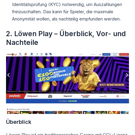
Identitätsprüfung (KYC) notwendig, um Auszahlungen
freizuschalten. Das kann für Spieler, die maximale
Anonymität wollen, als nachteilig empfunden werden.
2. Löwen Play – Überblick, Vor- und
Nachteile
Überblick
Löwen Play ist ein traditionsreiches Casino mit GGL-Lizenz,