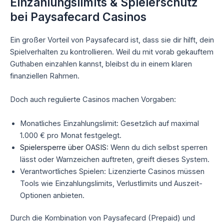
Einzahlungslimits & Spielerschutz
bei Paysafecard Casinos
Ein großer Vorteil von Paysafecard ist, dass sie dir hilft, dein
Spielverhalten zu kontrollieren. Weil du mit vorab gekauftem
Guthaben einzahlen kannst, bleibst du in einem klaren
finanziellen Rahmen.
Doch auch regulierte Casinos machen Vorgaben:
Monatliches Einzahlungslimit: Gesetzlich auf maximal
1.000 € pro Monat festgelegt.
Spielersperre über OASIS
: Wenn du dich selbst sperren
lässt oder Warnzeichen auftreten, greift dieses System.
Verantwortliches Spielen: Lizenzierte Casinos müssen
Tools wie Einzahlungslimits, Verlustlimits und Auszeit-
Optionen anbieten.
Durch die Kombination von Paysafecard (Prepaid) und