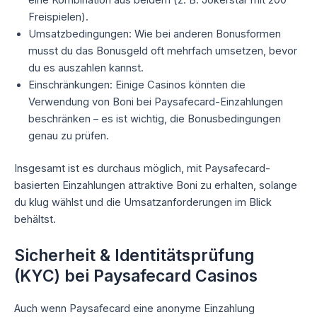
eine Kombination aus beidem (z. B. Jokerstar mit 200
Freispielen).
Umsatzbedingungen: Wie bei anderen Bonusformen
musst du das Bonusgeld oft mehrfach umsetzen, bevor
du es auszahlen kannst.
Einschränkungen: Einige Casinos könnten die
Verwendung von Boni bei Paysafecard-Einzahlungen
beschränken – es ist wichtig, die Bonusbedingungen
genau zu prüfen.
Insgesamt ist es durchaus möglich, mit Paysafecard-
basierten Einzahlungen attraktive Boni zu erhalten, solange
du klug wählst und die Umsatzanforderungen im Blick
behältst.
Sicherheit & Identitätsprüfung
(KYC) bei Paysafecard Casinos
Auch wenn Paysafecard eine anonyme Einzahlung