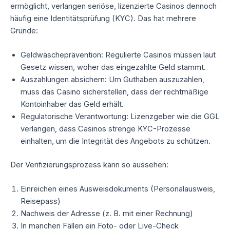
ermöglicht, verlangen seriöse, lizenzierte Casinos dennoch
häufig eine Identitätsprüfung (KYC). Das hat mehrere
Gründe:
Geldwäscheprävention: Regulierte Casinos müssen laut
Gesetz wissen, woher das eingezahlte Geld stammt.
Auszahlungen absichern: Um Guthaben auszuzahlen,
muss das Casino sicherstellen, dass der rechtmäßige
Kontoinhaber das Geld erhält.
Regulatorische Verantwortung: Lizenzgeber wie die GGL
verlangen, dass Casinos strenge KYC-Prozesse
einhalten, um die Integrität des Angebots zu schützen.
Der Verifizierungsprozess kann so aussehen:
Einreichen eines Ausweisdokuments (Personalausweis,
Reisepass)
Nachweis der Adresse (z. B. mit einer Rechnung)
In manchen Fällen ein Foto- oder Live-Check