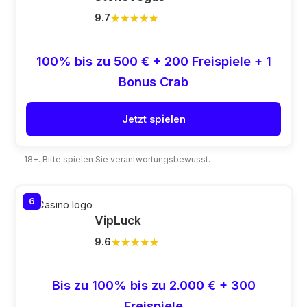
★★★★★
★★★★★
9.7
100% bis zu 500 € + 200 Freispiele + 1
Bonus Crab
Jetzt spielen
18+. Bitte spielen Sie verantwortungsbewusst.
6
VipLuck
★★★★★
★★★★★
9.6
Bis zu 100% bis zu 2.000 € + 300
Freispiele