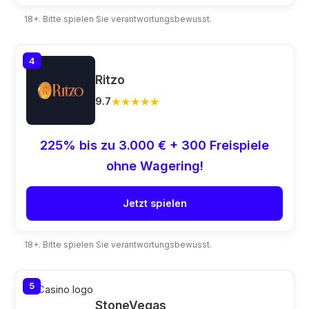
18+. Bitte spielen Sie verantwortungsbewusst.
4
Ritzo
★★★★★
★★★★★
9.7
225% bis zu 3.000 € + 300 Freispiele
ohne Wagering!
Jetzt spielen
18+. Bitte spielen Sie verantwortungsbewusst.
5
StoneVegas