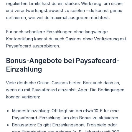
regulierten Limits hast du ein starkes Werkzeug, um sicher
und verantwortungsbewusst zu spielen – du kannst genau
definieren, wie viel du maximal ausgeben möchtest.
Für noch schnellere Einzahlungen ohne langwierige
Kontoprüfung kannst du auch
Casinos ohne Verifizierung
mit
Paysafecard ausprobieren.
Bonus-Angebote bei Paysafecard-
Einzahlung
Viele deutsche Online-Casinos bieten Boni auch dann an,
wenn du mit Paysafecard einzahlst. Aber: Die Bedingungen
können variieren:
Mindesteinzahlung: Oft liegt sie bei etwa
10 € für eine
Paysafecard-Einzahlung
, um den Bonus zu aktivieren.
Bonusarten: Es gibt Einzahlungsboni, Freispiele oder