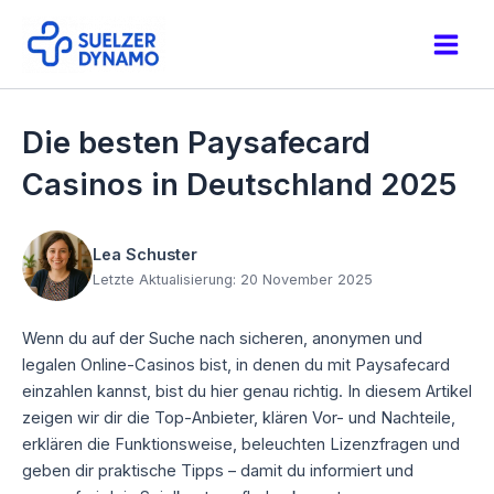
Skip
to
Main
content
Men
Die besten Paysafecard
Casinos in Deutschland 2025
Lea Schuster
Letzte Aktualisierung: 20 November 2025
Wenn du auf der Suche nach sicheren, anonymen und
legalen Online-Casinos bist, in denen du mit Paysafecard
einzahlen kannst, bist du hier genau richtig. In diesem Artikel
zeigen wir dir die Top-Anbieter, klären Vor- und Nachteile,
erklären die Funktionsweise, beleuchten Lizenzfragen und
geben dir praktische Tipps – damit du informiert und