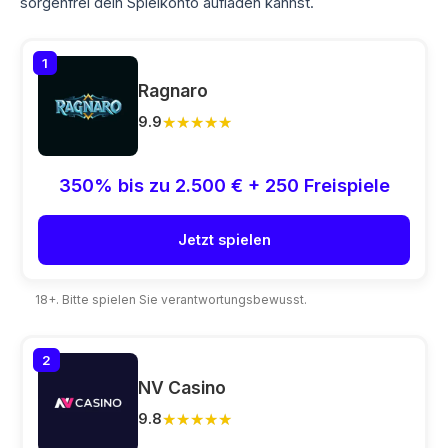
sorgenfrei dein Spielkonto aufladen kannst.
1
Ragnaro
★★★★★
★★★★★
9.9
350% bis zu 2.500 € + 250 Freispiele
Jetzt spielen
18+. Bitte spielen Sie verantwortungsbewusst.
2
NV Casino
★★★★★
★★★★★
9.8