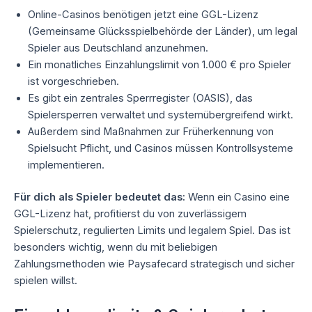
Online-Casinos benötigen jetzt eine GGL-Lizenz
(Gemeinsame Glücksspielbehörde der Länder), um legal
Spieler aus Deutschland anzunehmen.
Ein monatliches Einzahlungslimit von 1.000 € pro Spieler
ist vorgeschrieben.
Es gibt ein zentrales Sperrregister (OASIS), das
Spielersperren verwaltet und systemübergreifend wirkt.
Außerdem sind Maßnahmen zur Früherkennung von
Spielsucht Pflicht, und Casinos müssen Kontrollsysteme
implementieren.
Für dich als Spieler bedeutet das:
Wenn ein Casino eine
GGL-Lizenz hat, profitierst du von zuverlässigem
Spielerschutz, regulierten Limits und legalem Spiel. Das ist
besonders wichtig, wenn du mit beliebigen
Zahlungsmethoden wie Paysafecard strategisch und sicher
spielen willst.