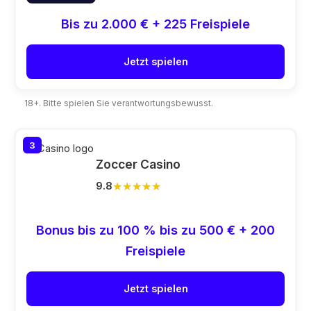
Bis zu 2.000 € + 225 Freispiele
Jetzt spielen
18+. Bitte spielen Sie verantwortungsbewusst.
3
Zoccer Casino
★★★★★
★★★★★
9.8
Bonus bis zu 100 % bis zu 500 € + 200
Freispiele
Jetzt spielen